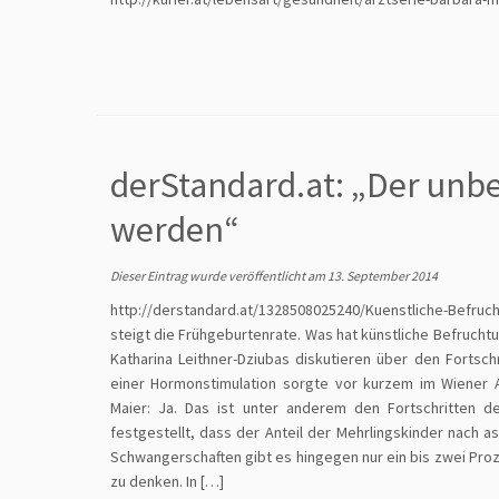
derStandard.at: „Der unb
werden“
Dieser Eintrag wurde veröffentlicht am
13. September 2014
http://derstandard.at/1328508025240/Kuenstliche-Befr
steigt die Frühgeburtenrate. Was hat künstliche Befruchtu
Katharina Leithner-Dziubas diskutieren über den Fortsc
einer Hormonstimulation sorgte vor kurzem im Wiener 
Maier: Ja. Das ist unter anderem den Fortschritten d
festgestellt, dass der Anteil der Mehrlingskinder nach as
Schwangerschaften gibt es hingegen nur ein bis zwei Prozen
zu denken. In […]