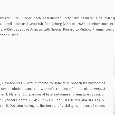
eburten und Kinder nach assistierter Fortpflanzungshilfe. Eine retro
auenheilkunde und Geburtshilfe Salzburg (2000 bis 2009) mit einer Hochrec
es. A Retrospective Analysis with Special Regard to Multiple Pregnancies
 for Austria
, Hasenoehrl G. Fetal outcome for infants in breech by method of
f senior obstetricians and women’s choices of mode of delivery. J
cher T, Maier B. Comparison of fetal outcome in premature vaginal or
 Gynecol Obstet. 2014; 290: 271-81. doi: 10.1007/s00404-014-3203-y.
ier B. Decision-making at the border of viability by means of values