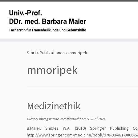
Zum
Inhalt
Start
»
Publikationen
»
mmoripek
springen
mmoripek
Medizinethik
Dieser Eintrag wurde veröffentlicht am
5. Juni 2024
B.Maier, Shibles W.A. (2010) Springer Publishing
http://www.springer.com/medicine/book/978-90-481-8866-6?c