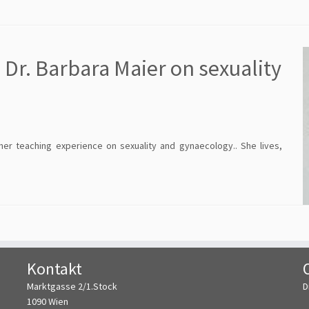
 Dr. Barbara Maier on sexuality
her teaching experience on sexuality and gynaecology.. She lives,
Kontakt
Marktgasse 2/1.Stock
D
1090 Wien