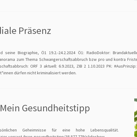
diale Präsenz
 seine Biographie, Ö1 19.2.-24.2.2024 Ö1: RadioDoktor: Brandaktuell
norama zum Thema Schwangerschaftsabbruch bzw pro und kontra Fristenlös
chaftsabbruch: ORF 3 aktuell: 6.9.2023, ZIB 2 1.10.2023 PK: #AusPrinzip
t*innen dürfen nicht kriminalisiert werden.
– Mein Gesundheitstipp
önlichen Geheimnisse für eine hohe Lebensqualität.
maier-verraet-ihren-gesundheitstipp/38.877.779/slideshow