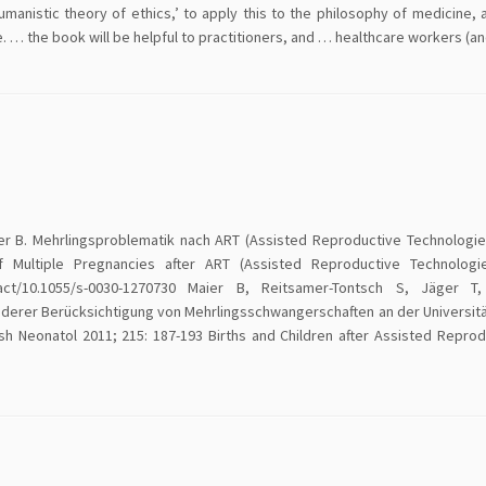
 humanistic theory of ethics,’ to apply this to the philosophy of medicine, 
e. … the book will be helpful to practitioners, and … healthcare workers (a
er B. Mehrlingsproblematik nach ART (Assisted Reproductive Technologies
f Multiple Pregnancies after ART (Assisted Reproductive Technologies
stract/10.1055/s-0030-1270730 Maier B, Reitsamer-Tontsch S, Jäger 
nderer Berücksichtigung von Mehrlingsschwangerschaften an der Universität
sh Neonatol 2011; 215: 187-193 Births and Children after Assisted Reprod