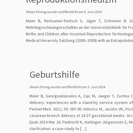
Dieser Eintrag wurde veröffentlicht am
4. Juni 2024
Maier B, Reitsamer-Tontsch S, Jäger T, Schreiner B. G
Mehrlingsschwangerschaften an der Universitätsklinik für Fr
Births and Children after Assisted Reproductive Technologi
Medical University Salzburg (2000–2009) with an Extrapolation
Geburtshilfe
Dieser Eintrag wurde veröffentlicht am
3. Juni 2024
Maier B, Georgoulopoulos A, Zajc M, Jaeger T, Zuchna C
delivery: experiences with a stand-by service system o
Perinat Med. 2011; 39: 385-90. Vidovics M, Jacobs VR, Fis
cesarean breech delivery at 24-37 gestational weeks. Arch
Epub 2014 Mar 26. Paulmichl K, Hattinger-Jürgenssen E, Ma
clarification: a case study to […]