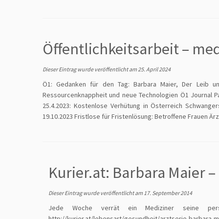
Öffentlichkeitsarbeit – me
Dieser Eintrag wurde veröffentlicht am
25. April 2024
Ö1: Gedanken für den Tag: Barbara Maier, Der Leib und
Ressourcenknappheit und neue Technologien Ö1 Journal Pa
25.4.2023: Kostenlose Verhütung in Österreich Schwangers
19.10.2023 Fristlose für Fristenlösung: Betroffene Frauen Ärz
Kurier.at: Barbara Maier 
Dieser Eintrag wurde veröffentlicht am
17. September 2014
Jede Woche verrät ein Mediziner seine pers
http://kurier.at/lebensart/gesundheit/arztserie-barbara-