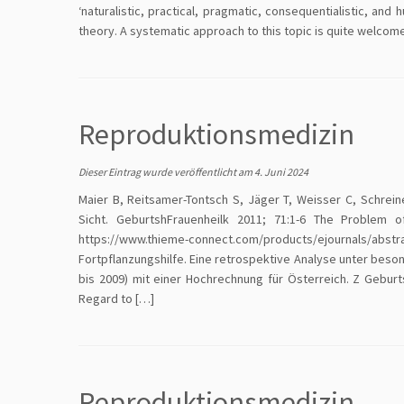
‘naturalistic, practical, pragmatic, consequentialistic, and
theory. A systematic approach to this topic is quite welcom
Reproduktionsmedizin
Dieser Eintrag wurde veröffentlicht am
4. Juni 2024
Maier B, Reitsamer-Tontsch S, Jäger T, Weisser C, Schrein
Sicht. GeburtshFrauenheilk 2011; 71:1-6 The Problem o
https://www.thieme-connect.com/products/ejournals/ab
Fortpflanzungshilfe. Eine retrospektive Analyse unter beso
bis 2009) mit einer Hochrechnung für Österreich. Z Geburt
Regard to […]
Reproduktionsmedizin